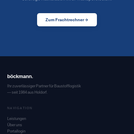
Zum Frachtrechner
böckmann.
Ihr zuverlässiger Partner für Baustofflogistik
— seit 1984 aus Holdorf.
NAVIGATION
Leistungen
Über uns
Portallogin