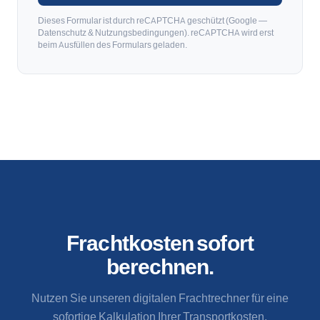
Dieses Formular ist durch reCAPTCHA geschützt (Google —
Datenschutz
&
Nutzungsbedingungen
). reCAPTCHA wird erst
beim Ausfüllen des Formulars geladen.
Frachtkosten sofort
berechnen.
Nutzen Sie unseren digitalen Frachtrechner für eine
sofortige Kalkulation Ihrer Transportkosten.