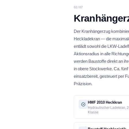
02 / 07
Kranhänger
Der Kranhängerzug kombinie
Heckladekran — die maximale 
entlädt sowohl die LKW-Ladef
Aktionsradius in alle Richtun
werden Baustoffe direkt an 
in obere Stockwerke. Ca. fünf
einsatzbereit, gesteuert per 
Präzision.
HMF 2010 Heckkran
Hydraulischer Ladekran, 2
Klasse