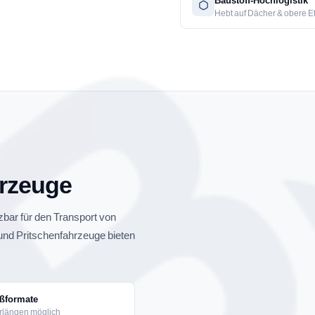
Baustoff-Hochlogistik
Hebt auf Dächer & obere 
hrzeuge
tzbar für den Transport von
und Pritschenfahrzeuge bieten
Foto Planenfahrzeug
ßformate
rlängen möglich