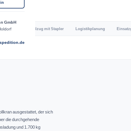
in
nn GmbH
oldorf
Pritsche
Sattelzug mit Stapler
Logistikplanung
Einsatz
pedition.de
lkran ausgestattet, der sich
ber die durchgehende
usladung und 1.700 kg