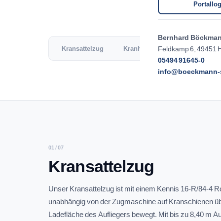
Portallog
Bernhard Böckma
Feldkamp 6, 49451 H
Kransattelzug
Kranhängerzug
Planen- & 
05494 91645-0
info@boeckmann-s
01 / 07
Kransattelzug
Unser Kransattelzug ist mit einem Kennis 16-R/84-4 Rol
unabhängig von der Zugmaschine auf Kranschienen ü
Ladefläche des Aufliegers bewegt. Mit bis zu 8,40 m A