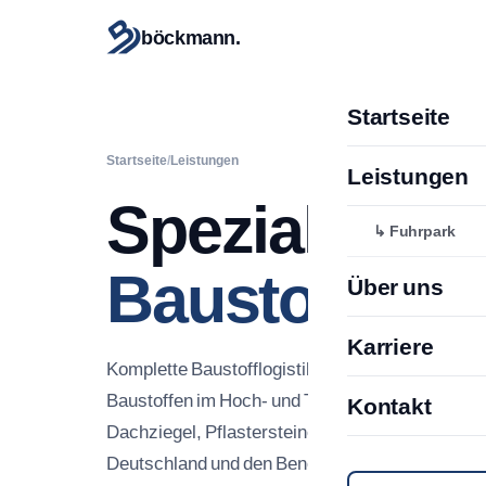
böckmann.
Startseite
Startseite
/
Leistungen
Leistungen
Spezialisiert 
↳ Fuhrpark
Baustofflogis
Über uns
Karriere
Komplette Baustofflogistik aus einer Hand — für 
Baustoffen im Hoch- und Tiefbau. Kalksandstein
Kontakt
Dachziegel, Pflastersteine und mehr. Im Güterna
Deutschland und den Beneluxstaaten.