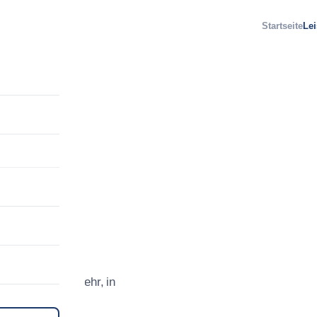
Startseite
Le
auf
tik.
alle Arten von
e, Verblender,
h- und Fernverkehr, in