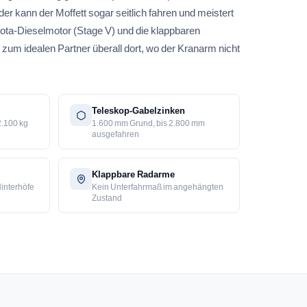
 kann der Moffett sogar seitlich fahren und meistert
ota-Dieselmotor (Stage V) und die klappbaren
m idealen Partner überall dort, wo der Kranarm nicht
Teleskop-Gabelzinken
 2.100 kg
1.600 mm Grund, bis 2.800 mm
ausgefahren
Klappbare Radarme
Hinterhöfe
Kein Unterfahrmaß im angehängten
Zustand