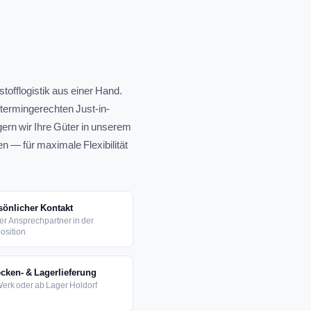
tofflogistik aus einer Hand.
 termingerechten Just-in-
agern wir Ihre Güter in unserem
en — für maximale Flexibilität
Foto Disposition /
Logistikplanung
sönlicher Kontakt
er Ansprechpartner in der
osition
ecken- & Lagerlieferung
erk oder ab Lager Holdorf