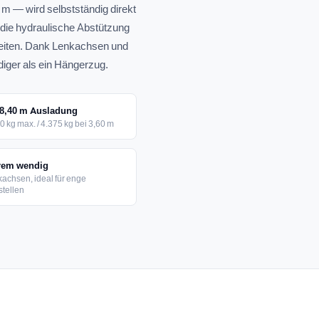
m — wird selbstständig direkt
 die hydraulische Abstützung
beiten. Dank Lenkachsen und
Foto Kransattelzug
diger als ein Hängerzug.
im Einsatz
 8,40 m Ausladung
0 kg max. / 4.375 kg bei 3,60 m
rem wendig
achsen, ideal für enge
tellen