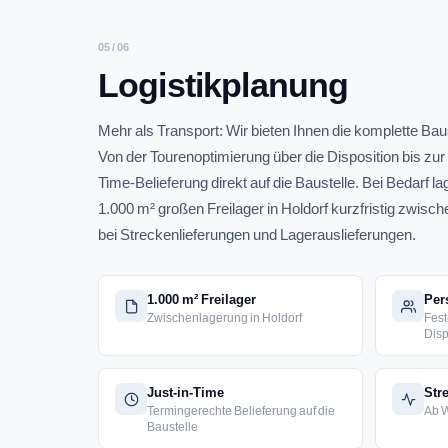
05 / 06
Logistikplanung
Mehr als Transport: Wir bieten Ihnen die komplette Baus
Von der Tourenoptimierung über die Disposition bis zur
Time-Belieferung direkt auf die Baustelle. Bei Bedarf l
1.000 m² großen Freilager in Holdorf kurzfristig zwisch
bei Streckenlieferungen und Lagerauslieferungen.
1.000 m² Freilager
Per
Zwischenlagerung in Holdorf
Fest
Disp
Just-in-Time
Str
Termingerechte Belieferung auf die
Ab W
Baustelle