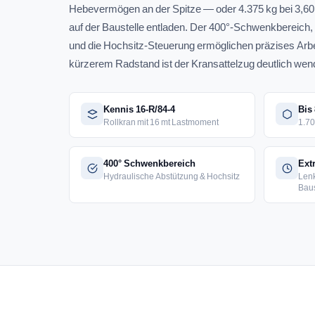
Hebevermögen an der Spitze — oder 4.375 kg bei 3,60 
auf der Baustelle entladen. Der 400°-Schwenkbereich,
und die Hochsitz-Steuerung ermöglichen präzises Ar
kürzerem Radstand ist der Kransattelzug deutlich wen
Kennis 16-R/84-4
Bis
Rollkran mit 16 mt Lastmoment
1.70
400° Schwenkbereich
Ext
Hydraulische Abstützung & Hochsitz
Lenk
Baus